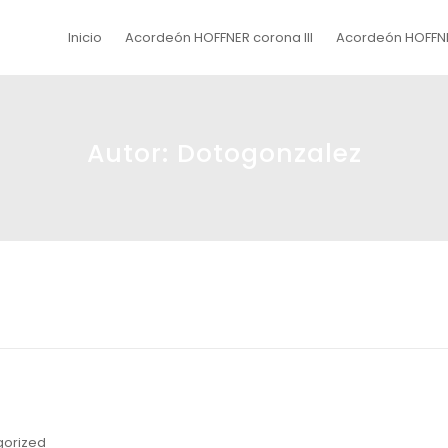
Inicio
Acordeón HOFFNER corona III
Acordeón HOFFNE
Autor:
Dotogonzalez
gorized